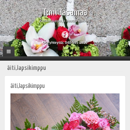
T:mi Tasamaa
Kukkakauppa ja hautauspalvelu
Ota yhteyttä: 040-595 1916
äiti,lapsikimppu
äiti,lapsikimppu