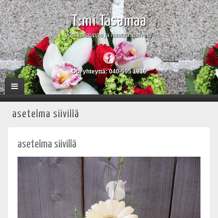
T:mi Tasamaa
Kukkakauppa ja hautauspalvelu
Ota yhteyttä: 040-595 1916
asetelma siivillä
asetelma siivillä