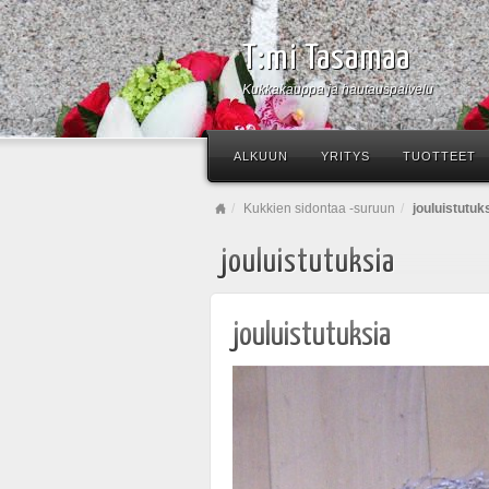
T:mi Tasamaa
Kukkakauppa ja hautauspalvelu
ALKUUN
YRITYS
TUOTTEET
Kukkien sidontaa -suruun
jouluistutuk
jouluistutuksia
jouluistutuksia