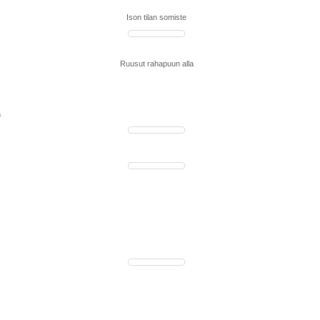
Ison tilan somiste
Ruusut rahapuun alla
a