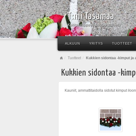
T:mi Tasamaa
Kukkakauppa ja hautauspalvelu
ALKUUN
YRITYS
TUOTTEET
Tuotteet
Kukkien sidontaa -kimput ja 
Kukkien sidontaa -kimp
Kauniit, ammattitaidolla sidotut kimput iloon