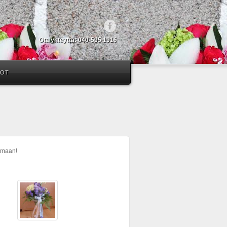
Ota yhteyttä: 040-595 1916
DOT
tumaan!