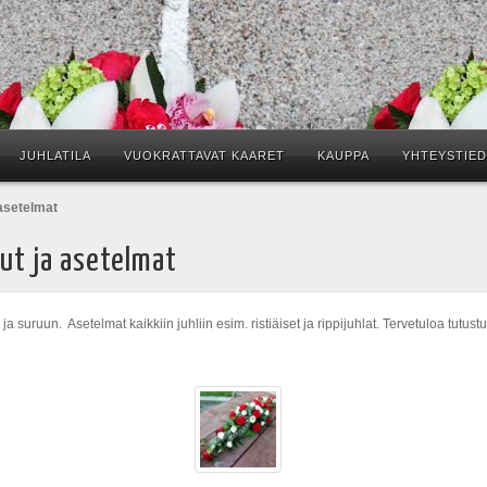
JUHLATILA
VUOKRATTAVAT KAARET
KAUPPA
YHTEYSTIE
asetelmat
ut ja asetelmat
 ja suruun. Asetelmat kaikkiin juhliin esim. ristiäiset ja rippijuhlat. Tervetuloa tutus