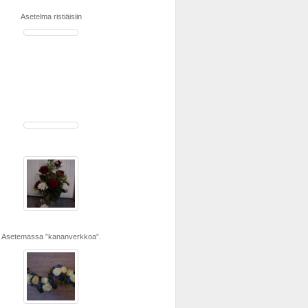
Asetelma ristiäisiin
Asetemassa ”kananverkkoa”.